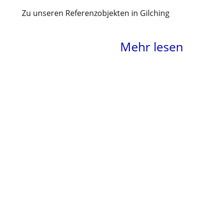
Zu unseren Referenzobjekten in Gilching
Mehr lesen
Form und Funktion für Ihr
Wohlbefinden.
Und Werte, die bleiben.