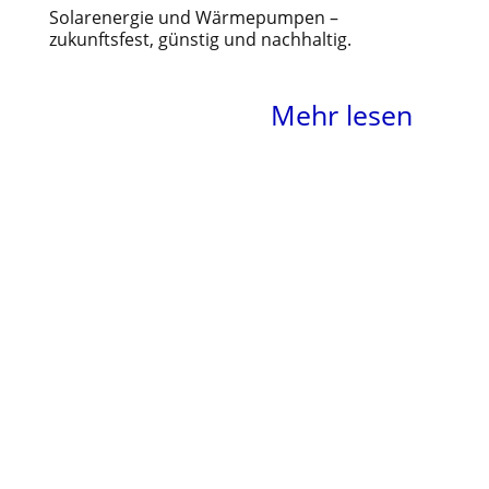
Solarenergie und Wärmepumpen –
zukunftsfest, günstig und nachhaltig.
Mehr lesen
Form und Funktion
für Ihr Wohlbefinden.
Und Werte, die bleiben.